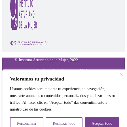
© Instituto Asturiano de la Mujer, 2022
Instituto Asturiano de la Mujer
C/ Eduardo Herrera «Herrerita», s/n, 3ª planta
Valoramos tu privacidad
33006 Oviedo
Usamos cookies para mejorar tu experiencia de navegación,
mostrarte anuncios o contenidos personalizados y analizar nuestro
Términos y condiciones
tráfico. Al hacer clic en “Aceptar todo” das consentimiento a
nuestro uso de las cookies.
Política de privacidad
Personalizar
Rechazar todo
Aceptar todo